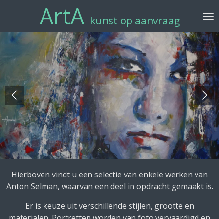
ArtA
Ga
kunst op aanvraag
direct
naar
de
hoofdinhoud
Hierboven vindt u een selectie van enkele werken van
Anton Selman, waarvan een deel in opdracht gemaakt is.
Er is keuze uit verschillende stijlen, grootte en
materialen. Portretten worden van foto vervaardigd en